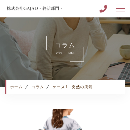
ホーム
株式会社GAJAD - 終活部門 - について
コラム
キャンペーン
COLUMN
サービス
セミナー実績
MUSUBU NOTE完成までの流れ
よくある質問
ホーム
コラム
ケース1 突然の病気
お客様の声
ケース
お知らせ
コラム